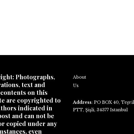
ight: Photographs,
About
rations, text and
Us
 contents on this
te are copyrighted to
Address
: PO BOX 40, Teşvi
thors indicated in
PTT, Şişli, 34377 Istanbul
post and can not be
or copied under any
mstances, even