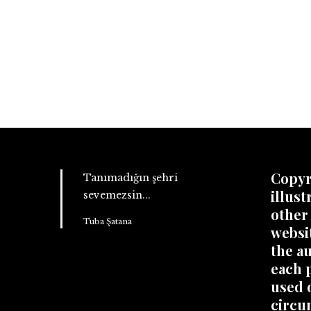
Copyr
Tanımadığın şehri
illust
sevemezsin...
other
Tuba Şatana
websi
the au
each 
used 
circu