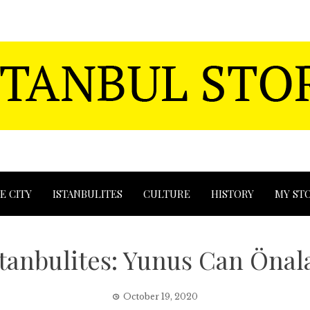
E CITY
ISTANBULITES
CULTURE
HISTORY
MY ST
stanbulites: Yunus Can Önal
October 19, 2020