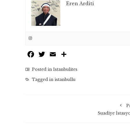
Eren Arditi
Facebook
Twitter
Email
Share
Posted in
Istanbulites
Tagged in
istanbullu
P
Suadiye İstasy