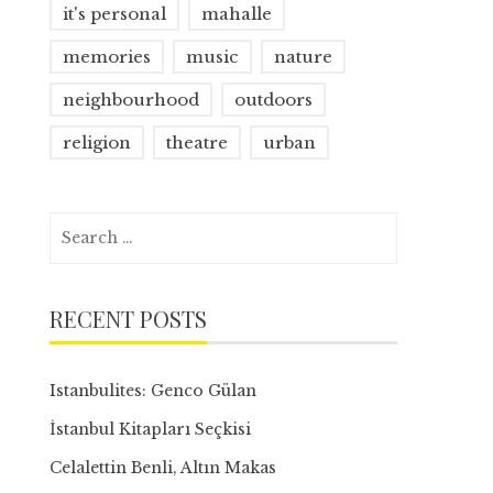
it's personal
mahalle
memories
music
nature
neighbourhood
outdoors
religion
theatre
urban
Search
for:
RECENT POSTS
Istanbulites: Genco Gülan
İstanbul Kitapları Seçkisi
Celalettin Benli, Altın Makas