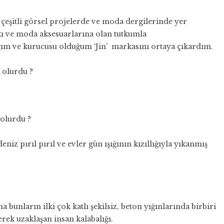
çeşitli görsel projelerde ve moda dergilerinde yer
ı ve moda aksesuarlarına olan tutkumla
tığım ve kurucusu olduğum ‘Jin’ markasını ortaya çıkardım.
e olurdu ?
 olurdu ?
iz pırıl pırıl ve evler gün ışığının kızıllığıyla yıkanmış
a bunların ilki çok katlı şekilsiz, beton yığınlarında birbiri
erek uzaklaşan insan kalabalığı.